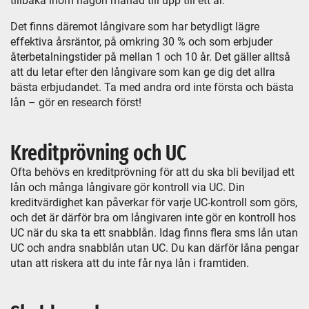
tillbaka inom någon månad till upp till ett år.
Det finns däremot långivare som har betydligt lägre
effektiva årsräntor, på omkring 30 % och som erbjuder
återbetalningstider på mellan 1 och 10 år. Det gäller alltså
att du letar efter den långivare som kan ge dig det allra
bästa erbjudandet. Ta med andra ord inte första och bästa
lån – gör en research först!
Kreditprövning och UC
Ofta behövs en kreditprövning för att du ska bli beviljad ett
lån och många långivare gör kontroll via UC. Din
kreditvärdighet kan påverkar för varje UC-kontroll som görs,
och det är därför bra om långivaren inte gör en kontroll hos
UC när du ska ta ett snabblån. Idag finns flera sms lån utan
UC och andra snabblån utan UC. Du kan därför låna pengar
utan att riskera att du inte får nya lån i framtiden.