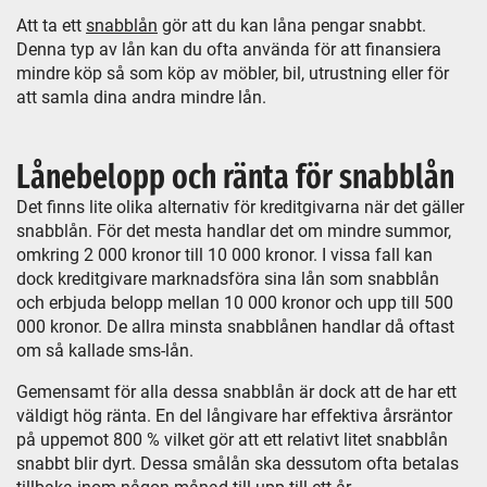
Att ta ett
snabblån
gör att du kan låna pengar snabbt.
Denna typ av lån kan du ofta använda för att finansiera
mindre köp så som köp av möbler, bil, utrustning eller för
att samla dina andra mindre lån.
Lånebelopp och ränta för snabblån
Det finns lite olika alternativ för kreditgivarna när det gäller
snabblån. För det mesta handlar det om mindre summor,
omkring 2 000 kronor till 10 000 kronor. I vissa fall kan
dock kreditgivare marknadsföra sina lån som snabblån
och erbjuda belopp mellan 10 000 kronor och upp till 500
000 kronor. De allra minsta snabblånen handlar då oftast
om så kallade sms-lån.
Gemensamt för alla dessa snabblån är dock att de har ett
väldigt hög ränta. En del långivare har effektiva årsräntor
på uppemot 800 % vilket gör att ett relativt litet snabblån
snabbt blir dyrt. Dessa smålån ska dessutom ofta betalas